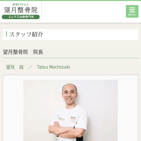
HOME
スタッフ紹介
当院の特徴
望月整骨院 院長
エレサス治療
望月 段 ／ Tatsu Mochizuki
交通事故外来
お客様の声
料金・メニュー
店舗案内