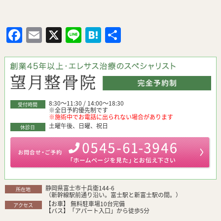
Facebook
Email
X
Line
Hatena
共
有
8:30～11:30 / 14:00～18:30
受付時間
※全日予約優先制です
※施術中でお電話に出られない場合があります
土曜午後、日曜、祝日
休診日
静岡県富士市十兵衛144-6
所在地
（新幹線駅前通り沿い。富士駅と新富士駅の間。）
【お車】 無料駐車場10台完備
アクセス
【バス】「アパート入口」から徒歩5分