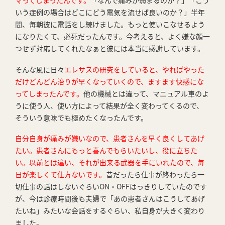
マってしまったんです。
「なんで痛みが弱まるのか？」「こう
いう症例の場合はどこにどう電気を流せば良いのか？」半年
間、毎朝彼に電話をし続けました。もっと使いこなせるよう
になりたくて、必死だったんです。今考えると、よく嫌な顔一
つせず対応してくれたなぁと彼には本当に感謝しています。
そんな風に日々
エレサスの研究をしていると、やればやった
だけどんどん治りが早くなっていくので、ますます快感にな
ってしまったんです。
他の機械とは違って、マニュアル車のよ
うに使う人、使い方によって結果が全く変わってくるので、
そういう意味でも極めたくなったんです。
自分自身が痛みが嫌いなので、患者さんを早く良くしてあげ
たい。患者さんにもっと喜んでもらいたいし、役に立ちた
い。以前とは違い、それが出来る武器を手にいれたので、毎
日が楽しくて仕方ないです。
昔だったら仕事が終わったら一
切仕事の話はしないぐらいON・OFFはっきりしていたのです
が、今は診療時間後も夫婦で「あの患者さんはこうしてあげ
たいね」みたいな会話をするぐらい、私自身が大きく変わり
ました。