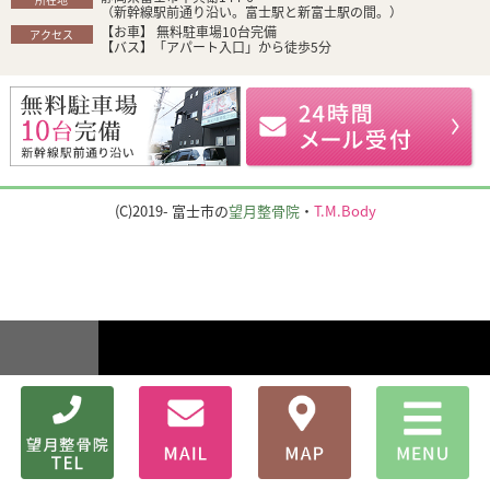
（新幹線駅前通り沿い。富士駅と新富士駅の間。）
【お車】 無料駐車場10台完備
アクセス
【バス】「アパート入口」から徒歩5分
(C)2019- 富士市の
望月整骨院
・
T.M.Body