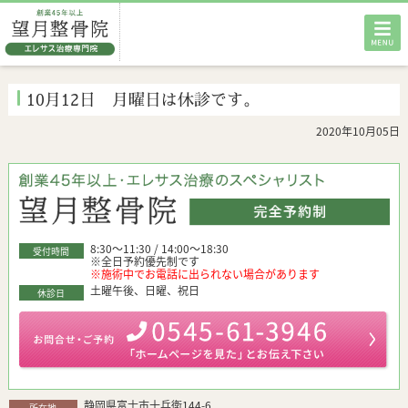
HOME
10月12日 月曜日は休診です。
当院の特徴
2020年10月05日
エレサス治療
交通事故外来
お客様の声
8:30～11:30 / 14:00～18:30
受付時間
※全日予約優先制です
※施術中でお電話に出られない場合があります
料金・メニュー
土曜午後、日曜、祝日
休診日
店舗案内
静岡県富士市十兵衛144-6
所在地