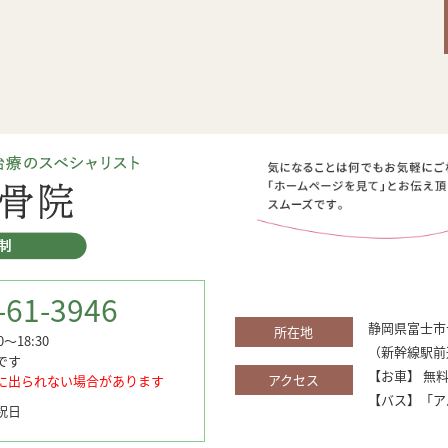
-61-3946
静岡県富士市十
所在地
00～18:30
（新幹線駅前
です
【お車】 無
アクセス
に出られない場合があります
【バス】「ア
祝日