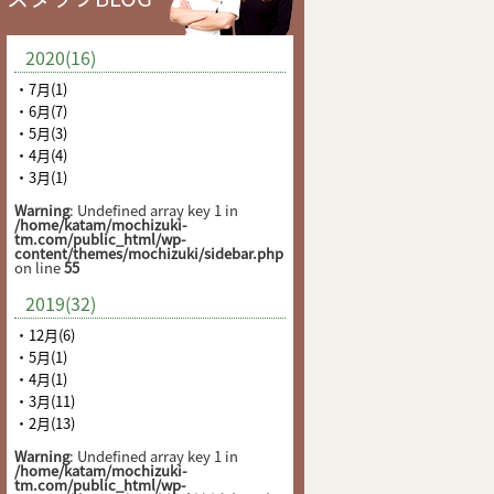
2020(16)
・7月(1)
・6月(7)
・5月(3)
・4月(4)
・3月(1)
Warning
: Undefined array key 1 in
/home/katam/mochizuki-
tm.com/public_html/wp-
content/themes/mochizuki/sidebar.php
on line
55
2019(32)
・12月(6)
・5月(1)
・4月(1)
・3月(11)
・2月(13)
Warning
: Undefined array key 1 in
/home/katam/mochizuki-
tm.com/public_html/wp-