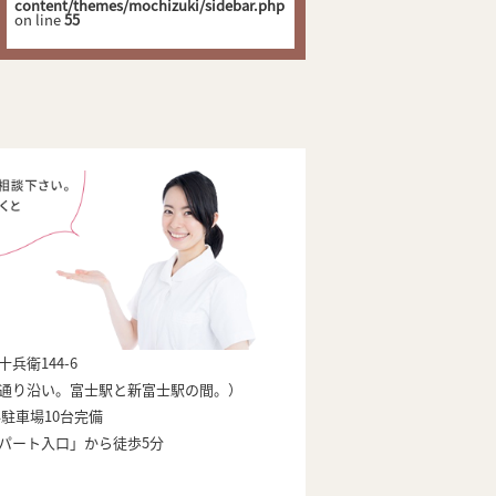
content/themes/mochizuki/sidebar.php
on line
55
兵衛144-6
通り沿い。富士駅と新富士駅の間。）
料駐車場10台完備
パート入口」から徒歩5分