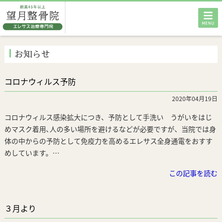
HOME
お知らせ
当院の特徴
コロナウィルス予防
エレサス治療
2020年04月19日
交通事故外来
コロナウィルス感染拡大につき、予防として手洗い うがいをはじ
めマスク着用､人の多い場所を避けるなどが必要ですが、当院では身
お客様の声
体の中からの予防として免疫力を高めるエレサス全身通電をおすす
めしています。…
料金・メニュー
この記事を読む
店舗案内
３月より